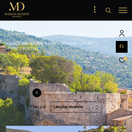
V
o
t
r
e
r
e
c
h
e
r
c
h
e
AGENCE IMMOBILIÈRE À SAINT-SATURNIN-LÉS-APT
Fr
VENTE
RUSTREL
0
2
Annonce(s) trouvée(s) selon vos critères
Trier par
Les plus récentes