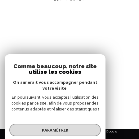
REF : 00187
Les autres biens
Comme beaucoup, notre site
proposés par l'agence
utilise les cookies
On aimerait vous accompagner pendant
votre visite.
Bastide à vendre à Rustrel
En poursuivant, vous acceptez l'utilisation des
Villa à vendre à Rustrel
cookies par ce site, afin de vous proposer des
contenus adaptés et réaliser des statistiques !
PARAMÉTRER
© 2026 | Tous droits réservés | Traduction powered by Google
|