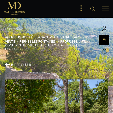
V
o
t
r
e
r
e
c
h
e
r
c
h
e
AGENCE IMMOBILIÈRE À SAINT-SATURNIN-LÉS-APT
Fr
VENTE
PERNES LES FONTAINES
PROPRIETE
T12
CONFIDENTIEL VILLA D ARCHITECTE A PERNES LES
FONTAINES
0
RETOUR