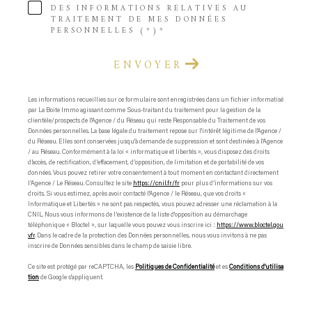
DES INFORMATIONS RELATIVES AU
TRAITEMENT DE MES DONNÉES
PERSONNELLES (*)*
ENVOYER
Les informations recueillies sur ce formulaire sont enregistrées dans un fichier informatisé
par La Boite Immo agissant comme Sous-traitant du traitement pour la gestion de la
clientèle/prospects de l'Agence / du Réseau qui reste Responsable du Traitement de vos
Données personnelles. La base légale du traitement repose sur l'intérêt légitime de l'Agence /
du Réseau. Elles sont conservées jusqu'à demande de suppression et sont destinées à l'Agence
/ au Réseau. Conformément à la loi « informatique et libertés », vous disposez des droits
d’accès, de rectification, d’effacement, d’opposition, de limitation et de portabilité de vos
données. Vous pouvez retirer votre consentement à tout moment en contactant directement
l’Agence / Le Réseau. Consultez le site
https://cnil.fr/fr
pour plus d’informations sur vos
droits. Si vous estimez, après avoir contacté l'Agence / le Réseau, que vos droits «
Informatique et Libertés » ne sont pas respectés, vous pouvez adresser une réclamation à la
CNIL. Nous vous informons de l’existence de la liste d'opposition au démarchage
téléphonique « Bloctel », sur laquelle vous pouvez vous inscrire ici :
https://www.bloctel.gou
v.fr
. Dans le cadre de la protection des Données personnelles, nous vous invitons à ne pas
inscrire de Données sensibles dans le champ de saisie libre.
Ce site est protégé par reCAPTCHA, les
Politiques de Confidentialité
et es
Conditions d'utilisa
tion
de Google s'appliquent.