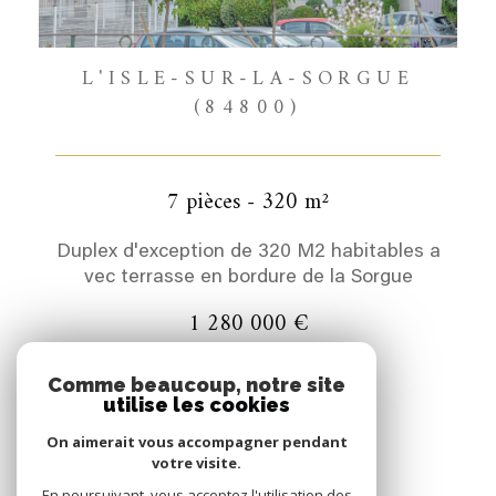
L'ISLE-SUR-LA-SORGUE
(84800)
7 pièces - 320 m²
Duplex d'exception de 320 M2 habitables a
vec terrasse en bordure de la Sorgue
1 280 000 €
REF : 0309
Comme beaucoup, notre site
utilise les cookies
COUP DE COEUR
On aimerait vous accompagner pendant
votre visite.
VOIR LE BIEN
En poursuivant, vous acceptez l'utilisation des