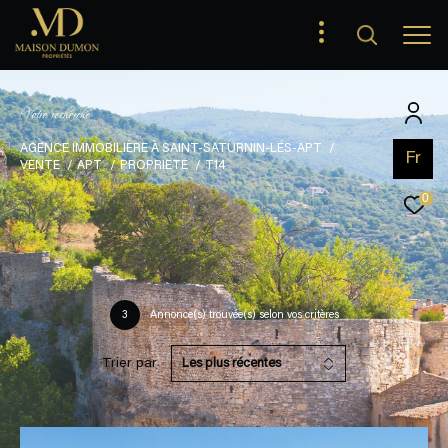
V
o
t
r
e
r
e
c
h
e
r
c
h
e
AGENCE IMMOBILIÈRE À SAINT-SATURNIN-LÉS-APT
Fr
VENTE
APT
PROPRIETE
T14
0
3
Annonce(s) trouvée(s) selon vos critères
Trier par
Les plus récentes