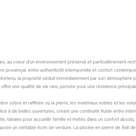
s, au coeur d'un environnement préservé et particulièrement rech
vre provençal, entre authenticité intemporelle et confort contempor
retenu, la propriété séduit immédiatement par son atmosphère pa
e offre une qualité de vie rare, pensée pour une résidence princi
tion sobre et raffinée où la pierre, les matériaux nobles et les vo
râce à de belles ouvertures, créant une continuité fluide entre intéri
idéales pour accueillir famille et invités dans un confort absolu, 
pose un véritable écrin de verdure. La piscine en pierre de Bali 