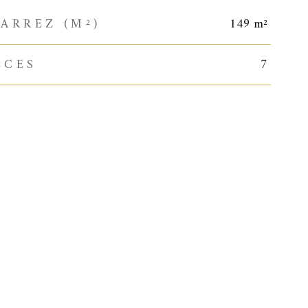
ARREZ (M²)
149 m²
ÈCES
7