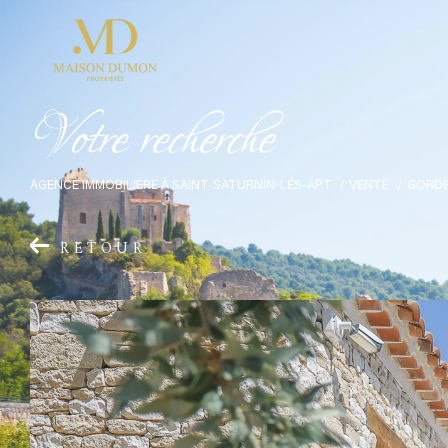
V
o
t
r
e
r
e
c
h
e
r
c
h
e
AGENCE IMMOBILIÈRE À SAINT-SATURNIN-LÉS-APT
VENTE
GORD
RETOUR