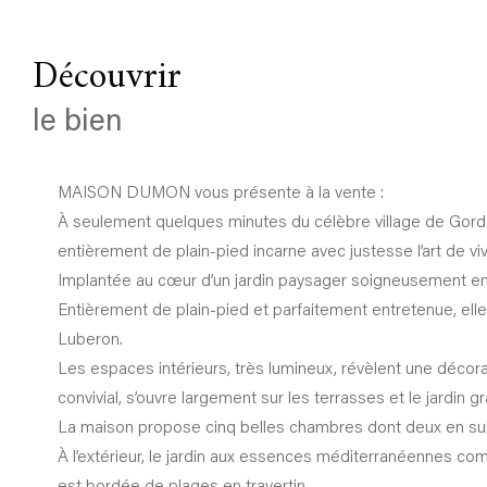
découvrir
le bien
MAISON DUMON vous présente à la vente :
À seulement quelques minutes du célèbre village de Gorde
entièrement de plain-pied incarne avec justesse l’art de vi
Implantée au cœur d’un jardin paysager soigneusement ent
Entièrement de plain-pied et parfaitement entretenue, ell
Luberon.
Les espaces intérieurs, très lumineux, révèlent une décora
convivial, s’ouvre largement sur les terrasses et le jardin g
La maison propose cinq belles chambres dont deux en suite, 
À l’extérieur, le jardin aux essences méditerranéennes com
est bordée de plages en travertin.